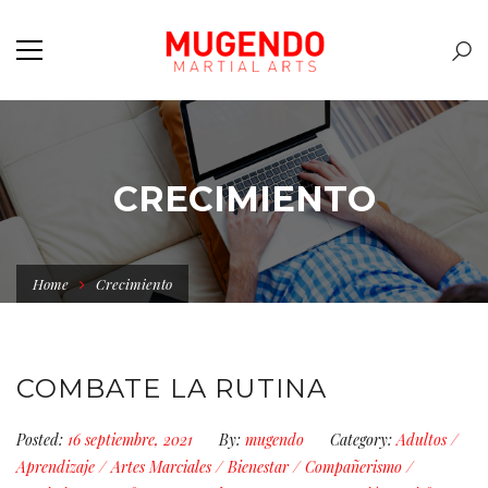
CRECIMIENTO
Home
Crecimiento
COMBATE LA RUTINA
Posted:
16 septiembre, 2021
By:
mugendo
Category:
Adultos
/
Aprendizaje
/
Artes Marciales
/
Bienestar
/
Compañerismo
/