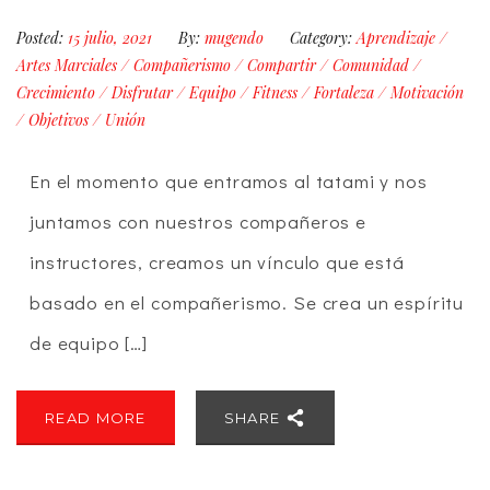
Posted:
15 julio, 2021
By:
mugendo
Category:
Aprendizaje
/
Artes Marciales
/
Compañerismo
/
Compartir
/
Comunidad
/
Crecimiento
/
Disfrutar
/
Equipo
/
Fitness
/
Fortaleza
/
Motivación
/
Objetivos
/
Unión
En el momento que entramos al tatami y nos
juntamos con nuestros compañeros e
instructores, creamos un vínculo que está
basado en el compañerismo. Se crea un espíritu
de equipo […]
READ MORE
SHARE