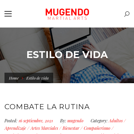
ESTILO DE VIDA
Home
Estilo de vida
COMBATE LA RUTINA
Posted:
16 septiembre, 2021
By:
mugendo
Category:
Adultos
/
Aprendizaje
/
Artes Marciales
/
Bienestar
/
Compañerismo
/