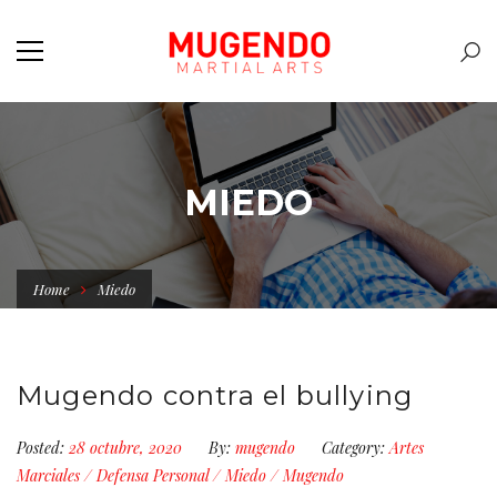
MIEDO
Home
Miedo
Mugendo contra el bullying
Posted:
28 octubre, 2020
By:
mugendo
Category:
Artes
Marciales
/
Defensa Personal
/
Miedo
/
Mugendo