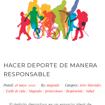
HACER DEPORTE DE MANERA
RESPONSABLE
Posted:
28 mayo, 2020
By:
mugendo
Category:
Artes Marciales
/
Estilo de vida
/
Mugendo
/
protecciones
/
Respiración
/
Salud
El ámbito deportivo es un espacio ideal de