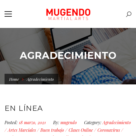
AGRADECIMIENTO
Home
Agradecimiento
EN LÍNEA
Posted:
18 marzo, 2021
By:
mugendo
Category:
Agradecimiento
/
Artes Marciales
/
Buen trabajo
/
Clases Online
/
Coronavirus
/