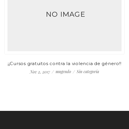
NO IMAGE
¡¡Cursos gratuitos contra la violencia de género!!
¡
mugendo
Sin categoría
Nov 2, 2017