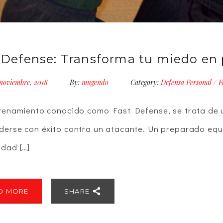
 Defense: Transforma tu miedo en
noviembre, 2018
By:
mugendo
Category:
Defensa Personal
/
F
trenamiento conocido como Fast Defense, se trata de
derse con éxito contra un atacante. Un preparado equ
idad […]
D MORE
SHARE