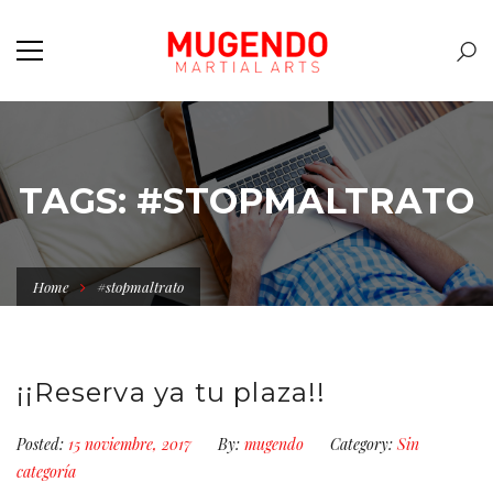
TAGS: #STOPMALTRATO
Home
#stopmaltrato
¡¡Reserva ya tu plaza!!
Posted:
15 noviembre, 2017
By:
mugendo
Category:
Sin
categoría