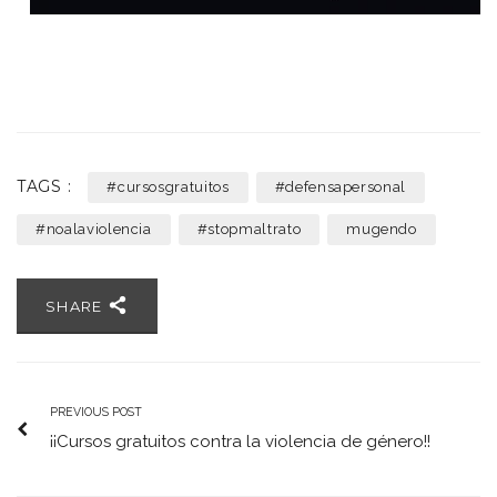
TAGS :
#cursosgratuitos
#defensapersonal
#noalaviolencia
#stopmaltrato
mugendo
SHARE
PREVIOUS POST
¡¡Cursos gratuitos contra la violencia de género!!