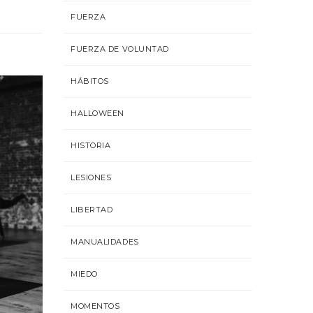
FUERZA
FUERZA DE VOLUNTAD
HÁBITOS
HALLOWEEN
HISTORIA
LESIONES
LIBERTAD
¿Que alimentos debemos tomar
Todos
después de entrenar?
MANUALIDADES
mugendo
Salud
Dic 20, 2018
Dic
MIEDO
MOMENTOS