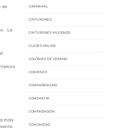
e es
CARNAVAL
CINTURONES
ro.
La
CINTURONES MUGENDO
CLASES ONLINE
el
COLONIAS DE VERANO
anismos
COMIENZO
COMPAÑERISMO
COMPARTIR
COMPRENSIÓN
 a más
COMUNIDAD
emento