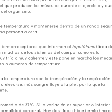
l que producen los músculos durante el ejercicio y qu
e del organismo.
 de temperatura y mantenerse dentro de un rango segu
na persona a otra.
r termorreceptores que informan al
hipotálamo
(área d
 muchos de los sistemas del cuerpo, como es la
uy frío o muy caliente y este pone en marcha los mec
nso o aumento de temperatura.
a la temperatura son la transpiración y la respiración.
elevarse, más sangre fluye a la piel, por lo que la
arte.
omedio de 37ºC. Si la variación es superior o inferior
ormalidad corporal. Hay dos tipos: hipertermia (incr