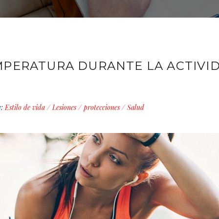
MPERATURA DURANTE LA ACTIVI
:
Estilo de vida
/
Lesiones
/
protecciones
/
Salud