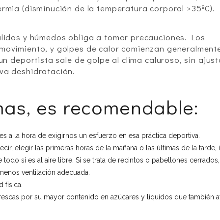
ermia (disminución de la temperatura corporal >35ºC).
cálidos y húmedos obliga a tomar precauciones. Los
 movimiento, y golpes de calor comienzan generalment
un deportista sale de golpe al clima caluroso, sin ajus
va deshidratación.
mas, es recomendable:
tes a la hora de exigirnos un esfuerzo en esa práctica deportiva.
ir, elegir las primeras horas de la mañana o las últimas de la tarde, 
todo si es al aire libre. Si se trata de recintos o pabellones cerrados
 menos ventilación adecuada.
 física.
s frescas por su mayor contenido en azúcares y líquidos que también 